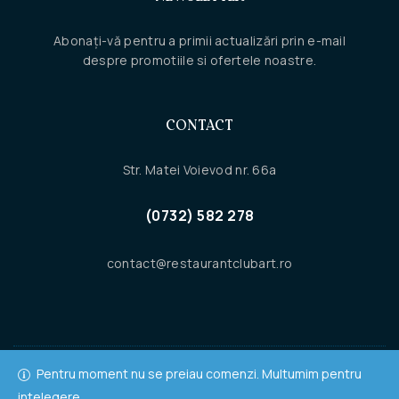
Abonați-vă pentru a primii actualizări prin e-mail
despre promotiile si ofertele noastre.
CONTACT
Str. Matei Voievod nr. 66a
(0732) 582 278
contact@restaurantclubart.ro
Pentru moment nu se preiau comenzi. Multumim pentru
Copyright © 2022
RestaurantClubArt.ro
. Toate drepturile rezervate.
intelegere