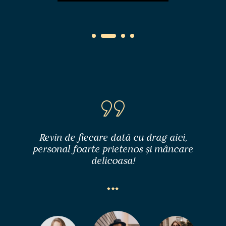
Un loc minunat pentru orice eveniment
Cu desavarsire cel mai bun antricot de
Locul perfect pentru a- ți începe ziua
Revin de fiecare dată cu drag aici,
personal foarte prietenos și mâncare
vita din Bucuresti, Recomand!
cu brio.
special
delicoasa!